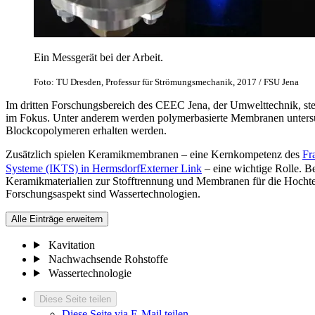
Ein Messgerät bei der Arbeit.
Foto: TU Dresden, Professur für Strömungsmechanik, 2017 / FSU Jena
Im dritten Forschungsbereich des CEEC Jena, der Umwelttechnik, s
im Fokus. Unter anderem werden polymerbasierte Membranen untersuc
Blockcopolymeren erhalten werden.
Zusätzlich spielen Keramikmembranen – eine Kernkompetenz des
Fr
Systeme (IKTS) in Hermsdorf
Externer Link
– eine wichtige Rolle. B
Keramikmaterialien zur Stofftrennung und Membranen für die Hochtem
Forschungsaspekt sind Wassertechnologien.
Alle Einträge erweitern
Kavitation
Nachwachsende Rohstoffe
Wassertechnologie
Diese Seite teilen
Diese Seite via E-Mail teilen